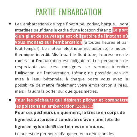
PARTIE
EMBARCATION
Les embarcations de type float tube, zodiac, barque… sont
interdites sauf dans le cadre d’une location d’étang.
Le port
d’un gilet de sauvetage est obligatoire de l’instant où
vous montez sur l’embarcation
(à toutes heures et par
tout temps !). Le moteur électrique est autorisé, le moteur
thermique interdit. Mis à part le float tube, la présence de
rames sur l’embarcation est obligatoire. Les personnes ne
respectant pas ces consignes se verront interdire
l’utilisation de l’embarcation. L’étang ne possède pas de
mise à l’eau bétonnée, à chaque poste vous avez la
possibilité de mettre facilement votre embarcation à l’eau,
mais il faudra la porter sur quelques mètres.
Pour les pêcheurs qui désirent pêcher et combattre
les poissons en embarcation
(Zodiac...)
Pour ces pêcheurs uniquement, la tresse en corps de
ligne est autorisée à condition d'avoir une tête de
ligne en nylon de 45 centièmes minimums
.
Le but est de permettre d'augmenter la détection des