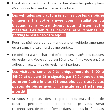
Il est strictement interdit de pêcher dans les petits plans
d’eau qui se trouvent à proximité de l’étang.
Les véhicules sont autorisés sur les postes de pêche
uniquement à votre arrivée pour l’installation du
bivouac et à votre départ pour charger votre
matériel. Les véhicules devront être ramenés au
parking le reste de votre séjour.
Pour les pêcheurs qui dorment dans un véhicule aménagé
ou un camping-car, merci de me contacter
Le pêcheur a à sa charge d’informer ses invités des clauses
du règlement. Votre venue sur l’étang confirme votre entière
adhésion aux termes du règlement intérieur.
Les visiteurs sont tolérés uniquement de 9h00 à
19h00 et doivent être signalés par téléphone ou sms
au propriétaire le plus tôt possible. Leurs accès aux
postes de pêche avec un véhicule est strictement
interdit.
Si vous suspectez des comportements malveillants de
certains pêcheurs ou promeneurs, je vous serai
reconnaissant de m’en informer dans les plus brefs délais